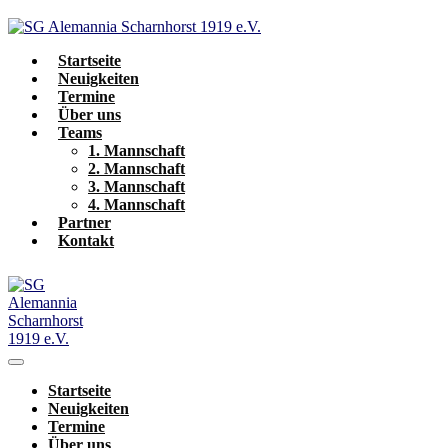
Zum
Inhalt
springen
Startseite
Neuigkeiten
Termine
Über uns
Teams
1. Mannschaft
2. Mannschaft
3. Mannschaft
4. Mannschaft
Partner
Kontakt
Menü-
Schalter
Startseite
Neuigkeiten
Termine
Über uns