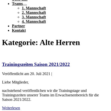
Teams
Menü-
1. Mannschaft
Schalter
2. Mannschaft
3. Mannschaft
4. Mannschaft
Partner
Kontakt
Kategorie:
Alte Herren
Trainingszeiten
Saison
2021/2022
Trainingszeiten Saison 2021/2022
Veröffentlicht am
20. Juli 2021
|
Liebe Mitglieder,
nachstehend veröffentlichen wir die Trainingstage und
Trainingszeiten unserer Teams im Erwachsenenbereich für die
Saison 2021/2022.
Trainingszeiten
Weiterlesen